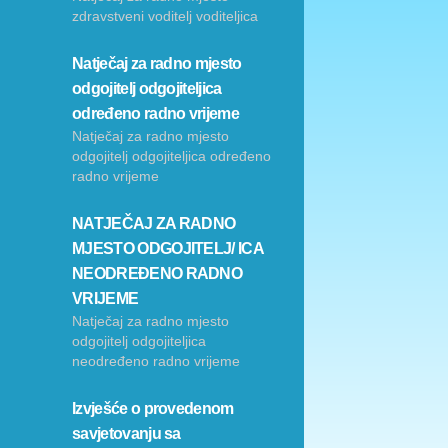
zdravstveni voditelj voditeljica
Natječaj za radno mjesto
odgojitelj odgojiteljica
određeno radno vrijeme
Natječaj za radno mjesto
odgojitelj odgojiteljica određeno
radno vrijeme
NATJEČAJ ZA RADNO
MJESTO ODGOJITELJ/ ICA
NEODREĐENO RADNO
VRIJEME
Natječaj za radno mjesto
odgojitelj odgojiteljica
neodređeno radno vrijeme
Izvješće o provedenom
savjetovanju sa