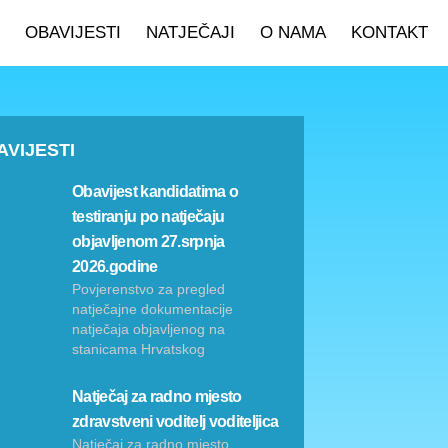
OBAVIJESTI
NATJEČAJI
O NAMA
KONTAKT
AVIJESTI
Obavijest kandidatima o
testiranju po natječaju
objavljenom 27.srpnja
2026.godine
Povjerenstvo za pregled
natječajne dokumentacije
natječaja objavljenog na
stanicama Hrvatskog
Natječaj za radno mjesto
zdravstveni voditelj voditeljica
Natječaj za radno mjesto