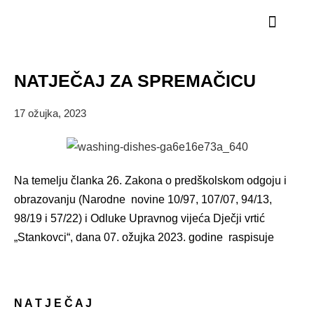
STRUČNI KADAR
NATJEČAJ ZA SPREMAČICU
17 ožujka, 2023
Na temelju članka 26. Zakona o predškolskom odgoju i
obrazovanju (Narodne novine 10/97, 107/07, 94/13,
98/19 i 57/22) i Odluke Upravnog vijeća Dječji vrtić
„Stankovci“, dana 07. ožujka 2023. godine raspisuje
N A T J E Č A J