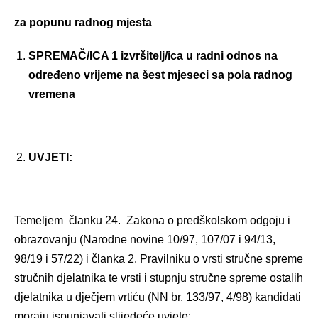
za popunu radnog mjesta
SPREMAČ/ICA 1 izvršitelj/ica u radni odnos na
određeno vrijeme na šest mjeseci sa pola radnog
vremena
UVJETI:
Temeljem članku 24. Zakona o predškolskom odgoju i
obrazovanju (Narodne novine 10/97, 107/07 i 94/13,
98/19 i 57/22) i članka 2. Pravilniku o vrsti stručne spreme
stručnih djelatnika te vrsti i stupnju stručne spreme ostalih
djelatnika u dječjem vrtiću (NN br. 133/97, 4/98) kandidati
moraju ispunjavati slijedeće uvjete: