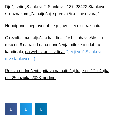
Dječji vrtić „Stankovci“, Stankovci 137, 23422 Stankovci
s naznakom „Za natječaj- spremač/ica – ne otvaraj“
Nepotpune i nepravodobne prijave neće se razmatrati.
O rezultatima natječaja kandidati će biti obaviješteni u
roku od 8 dana od dana donošenja odluke o odabiru
kandidata,
na web stranici vrtića:
Dječji vrtić Stankovci
(dv-stankovci.hr)
Rok za podnošenje prijava na natječaj traje od 17. ožujka
do 25. ožujka 2023. godine.