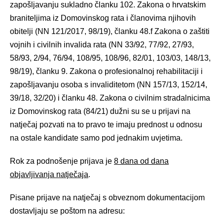
zapošljavanju sukladno članku 102. Zakona o hrvatskim
braniteljima iz Domovinskog rata i članovima njihovih
obitelji (NN 121/2017, 98/19), članku 48.f Zakona o zaštiti
vojnih i civilnih invalida rata (NN 33/92, 77/92, 27/93,
58/93, 2/94, 76/94, 108/95, 108/96, 82/01, 103/03, 148/13,
98/19), članku 9. Zakona o profesionalnoj rehabilitaciji i
zapošljavanju osoba s invaliditetom (NN 157/13, 152/14,
39/18, 32/20) i članku 48. Zakona o civilnim stradalnicima
iz Domovinskog rata (84/21) dužni su se u prijavi na
natječaj pozvati na to pravo te imaju prednost u odnosu
na ostale kandidate samo pod jednakim uvjetima.
Rok za podnošenje prijava je
8 dana od dana
objavljivanja natječaja
.
Pisane prijave na natječaj s obveznom dokumentacijom
dostavljaju se poštom na adresu: