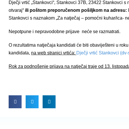
Dječji vrtić „Stankovci“, Stankovci 37B, 23422 Stankovci s
otvaraj“
ili poštom preporučenom pošiljkom na adresu:
Stankovci s naznakom „Za natječaj – pomoćni kuhar/ica- ne
Nepotpune i nepravodobne prijave neće se razmatrati.
O rezultatima natječaja kandidati će biti obaviješteni u r
kandidata,
na web stranici vrtića:
Dječji vrtić Stankovci (dv-
Rok za podnošenje prijava na natječaj traje od 13. listopad