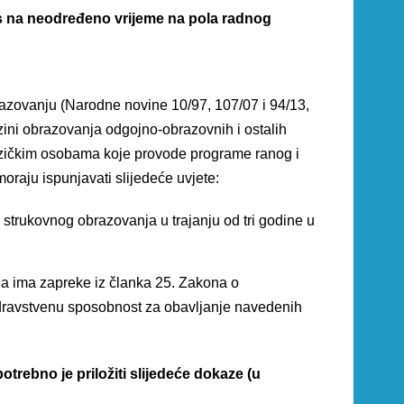
s na neodređeno vrijeme na pola radnog
zovanju (Narodne novine 10/97, 107/07 i 94/13,
razini obrazovanja odgojno-obrazovnih i ostalih
fizičkim osobama koje provode programe ranog i
raju ispunjavati slijedeće uvjete:
 strukovnog obrazovanja u trajanju od tri godine u
a ima zapreke iz članka 25. Zakona o
dravstvenu sposobnost za obavljanje navedenih
potrebno je priložiti slijedeće dokaze (u