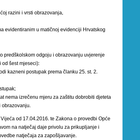
j razini i vrsti obrazovanja,
ima evidentiranim u matičnoj evidenciji Hrvatskog
 o predškolskom odgoju i obrazovanju uvjerenje
i od šest mjeseci):
odi kazneni postupak prema članku 25. st. 2.
stupak;
t nema izrečenu mjeru za zaštitu dobrobiti djeteta
i obrazovanju.
Vijeća od 17.04.2016. te Zakona o provedbi Opće
vom na natječaj daje privolu za prikupljanje i
ovedbe natječaja za zapošljavanje.