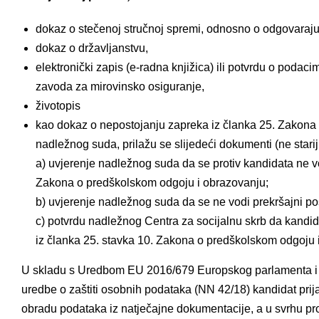
dokaz o stečenoj stručnoj spremi, odnosno o odgovarajućo
dokaz o državljanstvu,
elektronički zapis (e-radna knjižica) ili potvrdu o podac
zavoda za mirovinsko osiguranje,
životopis
kao dokaz o nepostojanju zapreka iz članka 25. Zakona
nadležnog suda, prilažu se slijedeći dokumenti (ne starij
a) uvjerenje nadležnog suda da se protiv kandidata ne v
Zakona o predškolskom odgoju i obrazovanju;
b) uvjerenje nadležnog suda da se ne vodi prekršajni po
c) potvrdu nadležnog Centra za socijalnu skrb da kandida
iz članka 25. stavka 10. Zakona o predškolskom odgoju 
U skladu s Uredbom EU 2016/679 Europskog parlamenta i 
uredbe o zaštiti osobnih podataka (NN 42/18) kandidat prija
obradu podataka iz natječajne dokumentacije, a u svrhu pr