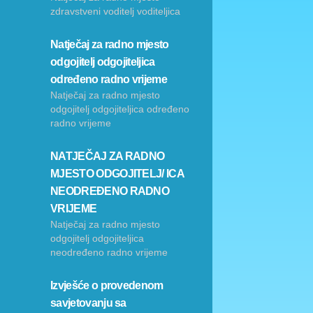
zdravstveni voditelj voditeljica
Natječaj za radno mjesto
odgojitelj odgojiteljica
određeno radno vrijeme
Natječaj za radno mjesto
odgojitelj odgojiteljica određeno
radno vrijeme
NATJEČAJ ZA RADNO
MJESTO ODGOJITELJ/ ICA
NEODREĐENO RADNO
VRIJEME
Natječaj za radno mjesto
odgojitelj odgojiteljica
neodređeno radno vrijeme
Izvješće o provedenom
savjetovanju sa