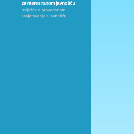
zainteresiranom javnošću
Izvješće o provedenom
savjetovanju s javnošću