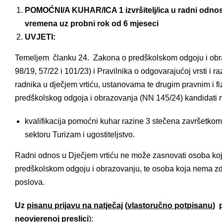
POMOĆNI/A KUHAR/ICA 1 izvršitelj/ica u radni odno
vremena uz probni rok od 6 mjeseci
UVJETI:
Temeljem članku 24. Zakona o predškolskom odgoju i obra
98/19, 57/22 i 101/23) i Pravilnika o odgovarajućoj vrsti i 
radnika u dječjem vrtiću, ustanovama te drugim pravnim i 
predškolskog odgoja i obrazovanja (NN 145/24) kandidati mo
kvalifikacija pomoćni kuhar razine 3 stečena završetkom
sektoru Turizam i ugostiteljstvo.
Radni odnos u Dječjem vrtiću ne može zasnovati osoba koj
predškolskom odgoju i obrazovanju, te osoba koja nema z
poslova.
Uz
pisanu prijavu na natječaj
(
vlastoručno potpisanu
) 
neovjerenoj preslici
):