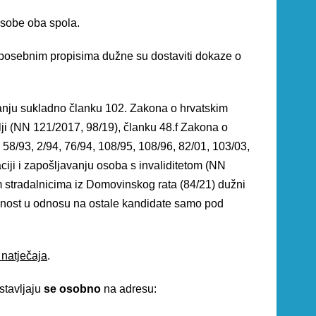
osobe oba spola.
 posebnim propisima dužne su dostaviti dokaze o
vanju sukladno članku 102. Zakona o hrvatskim
lji (NN 121/2017, 98/19), članku 48.f Zakona o
3, 58/93, 2/94, 76/94, 108/95, 108/96, 82/01, 103/03,
ciji i zapošljavanju osoba s invaliditetom (NN
im stradalnicima iz Domovinskog rata (84/21) dužni
rednost u odnosu na ostale kandidate samo pod
 natječaja
.
stavljaju
se osobno
na adresu: