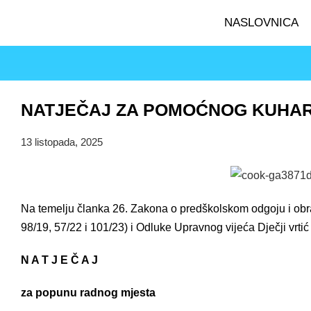
NASLOVNICA
NATJEČAJ ZA POMOĆNOG KUHAR
13 listopada, 2025
Na temelju članka 26. Zakona o predškolskom odgoju i obr
98/19, 57/22 i 101/23) i Odluke Upravnog vijeća Dječji vrti
N A T J E Č A J
za popunu radnog mjesta