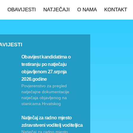
OBAVIJESTI
NATJEČAJI
O NAMA
KONTAKT
AVIJESTI
Obavijest kandidatima o
testiranju po natječaju
objavljenom 27.srpnja
2026.godine
Povjerenstvo za pregled
natječajne dokumentacije
natječaja objavljenog na
stanicama Hrvatskog
Natječaj za radno mjesto
zdravstveni voditelj voditeljica
Natječaj za radno mjesto