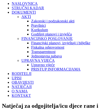
NASLOVNICA
STRUČNI KADAR
DOKUMENTI
AKTI
Zakonski i podzakonski akti
Pravilnici
Kurikulum
Godišnji planovi i izvješća
FINANCIJSKO POSLOVANJE
Financijski planovi, izvještaji i bilješke
Fiskalna odgovornost
Transparentnost
Jednostavna nabava
UPRAVNA VIJEĆA
Upravno vijeće
PRISTUP INFORMACIJAMA
RODITELJI
UPISI
OBAVIJESTI
NATJEČAJI
O NAMA
KONTAKT
Natječaj za odgojitelja/icu djece rane i