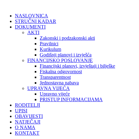
NASLOVNICA
STRUČNI KADAR
DOKUMENTI
AKTI
Zakonski i podzakonski akti
Pravilnici
Kurikulum
Godišnji planovi i izvješća
FINANCIJSKO POSLOVANJE
Financijski planovi, izvještaji i bilješke
Fiskalna odgovornost
Transparentnost
Jednostavna nabava
UPRAVNA VIJEĆA
Upravno vijeće
PRISTUP INFORMACIJAMA
RODITELJI
UPISI
OBAVIJESTI
NATJEČAJI
O NAMA
KONTAKT