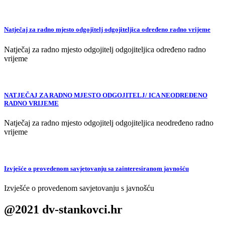
Natječaj za radno mjesto odgojitelj odgojiteljica određeno radno vrijeme
Natječaj za radno mjesto odgojitelj odgojiteljica određeno radno
vrijeme
NATJEČAJ ZA RADNO MJESTO ODGOJITELJ/ ICA NEODREĐENO
RADNO VRIJEME
Natječaj za radno mjesto odgojitelj odgojiteljica neodređeno radno
vrijeme
Izvješće o provedenom savjetovanju sa zainteresiranom javnošću
Izvješće o provedenom savjetovanju s javnošću
@2021 dv-stankovci.hr