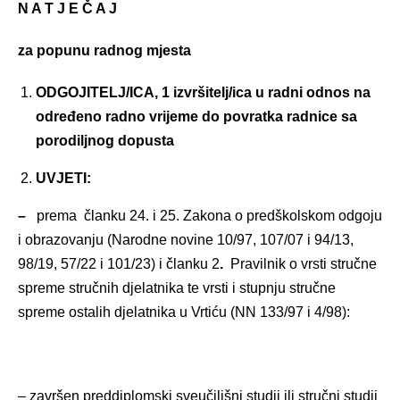
N A T J E Č A J
za popunu radnog mjesta
ODGOJITELJ/ICA, 1 izvršitelj/ica u radni odnos na
određeno radno vrijeme do povratka radnice sa
porodiljnog dopusta
UVJETI:
–
prema članku 24. i 25. Zakona o predškolskom odgoju
i obrazovanju (Narodne novine 10/97, 107/07 i 94/13,
98/19, 57/22 i 101/23) i članku 2
.
Pravilnik o vrsti stručne
spreme stručnih djelatnika te vrsti i stupnju stručne
spreme ostalih djelatnika u Vrtiću (NN 133/97 i 4/98):
– završen preddiplomski sveučilišni studij ili stručni studij