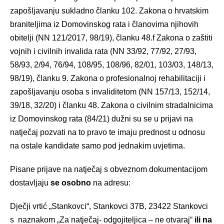
zapošljavanju sukladno članku 102. Zakona o hrvatskim
braniteljima iz Domovinskog rata i članovima njihovih
obitelji (NN 121/2017, 98/19), članku 48.f Zakona o zaštiti
vojnih i civilnih invalida rata (NN 33/92, 77/92, 27/93,
58/93, 2/94, 76/94, 108/95, 108/96, 82/01, 103/03, 148/13,
98/19), članku 9. Zakona o profesionalnoj rehabilitaciji i
zapošljavanju osoba s invaliditetom (NN 157/13, 152/14,
39/18, 32/20) i članku 48. Zakona o civilnim stradalnicima
iz Domovinskog rata (84/21) dužni su se u prijavi na
natječaj pozvati na to pravo te imaju prednost u odnosu
na ostale kandidate samo pod jednakim uvjetima.
Pisane prijave na natječaj s obveznom dokumentacijom
dostavljaju
se osobno
na adresu:
Dječji vrtić „Stankovci“, Stankovci 37B, 23422 Stankovci
s naznakom „Za natječaj- odgojiteljica – ne otvaraj“
ili na