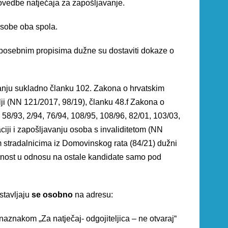
ovedbe natječaja za zapošljavanje.
osobe oba spola.
 posebnim propisima dužne su dostaviti dokaze o
vanju sukladno članku 102. Zakona o hrvatskim
lji (NN 121/2017, 98/19), članku 48.f Zakona o
3, 58/93, 2/94, 76/94, 108/95, 108/96, 82/01, 103/03,
ciji i zapošljavanju osoba s invaliditetom (NN
im stradalnicima iz Domovinskog rata (84/21) dužni
rednost u odnosu na ostale kandidate samo pod
stavljaju
se osobno
na adresu:
naznakom „Za natječaj- odgojiteljica – ne otvaraj“