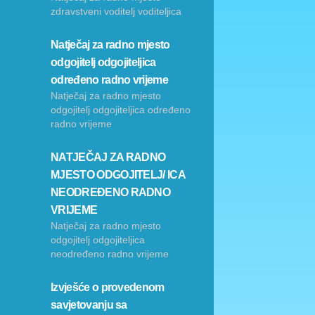
zdravstveni voditelj voditeljica
Natječaj za radno mjesto
odgojitelj odgojiteljica
određeno radno vrijeme
Natječaj za radno mjesto
odgojitelj odgojiteljica određeno
radno vrijeme
NATJEČAJ ZA RADNO
MJESTO ODGOJITELJ/ ICA
NEODREĐENO RADNO
VRIJEME
Natječaj za radno mjesto
odgojitelj odgojiteljica
neodređeno radno vrijeme
Izvješće o provedenom
savjetovanju sa