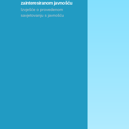
zainteresiranom javnošću
Izvješće o provedenom
savjetovanju s javnošću