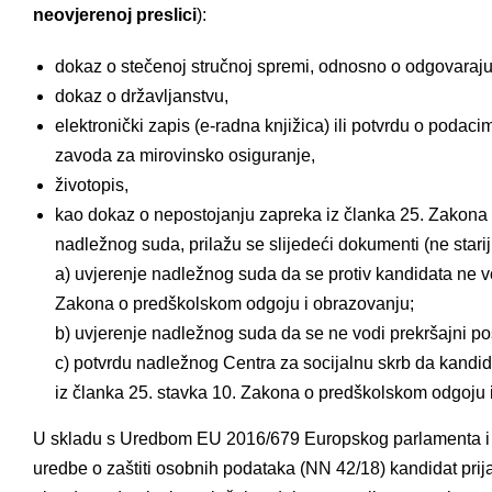
neovjerenoj preslici
):
dokaz o stečenoj stručnoj spremi, odnosno o odgovarajućo
dokaz o državljanstvu,
elektronički zapis (e-radna knjižica) ili potvrdu o podac
zavoda za mirovinsko osiguranje,
životopis,
kao dokaz o nepostojanju zapreka iz članka 25. Zakona
nadležnog suda, prilažu se slijedeći dokumenti (ne starij
a) uvjerenje nadležnog suda da se protiv kandidata ne v
Zakona o predškolskom odgoju i obrazovanju;
b) uvjerenje nadležnog suda da se ne vodi prekršajni po
c) potvrdu nadležnog Centra za socijalnu skrb da kandida
iz članka 25. stavka 10. Zakona o predškolskom odgoju 
U skladu s Uredbom EU 2016/679 Europskog parlamenta i 
uredbe o zaštiti osobnih podataka (NN 42/18) kandidat prija