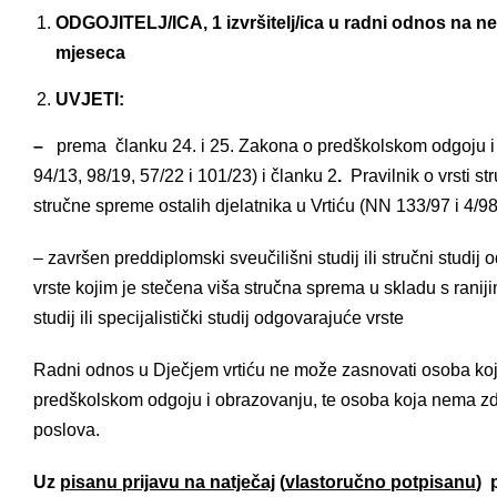
ODGOJITELJ/ICA, 1 izvršitelj/ica u radni odnos na n
mjeseca
UVJETI:
–
prema članku 24. i 25. Zakona o predškolskom odgoju i
94/13, 98/19, 57/22 i 101/23) i članku 2
.
Pravilnik o vrsti st
stručne spreme ostalih djelatnika u Vrtiću (NN 133/97 i 4/98
– završen preddiplomski sveučilišni studij ili stručni studi
vrste kojim je stečena viša stručna sprema u skladu s ranij
studij ili specijalistički studij odgovarajuće vrste
Radni odnos u Dječjem vrtiću ne može zasnovati osoba koj
predškolskom odgoju i obrazovanju, te osoba koja nema z
poslova.
Uz
pisanu prijavu na natječaj
(
vlastoručno potpisanu
) 