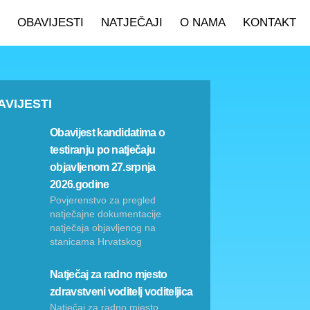
OBAVIJESTI
NATJEČAJI
O NAMA
KONTAKT
AVIJESTI
Obavijest kandidatima o
testiranju po natječaju
objavljenom 27.srpnja
2026.godine
Povjerenstvo za pregled
natječajne dokumentacije
natječaja objavljenog na
stanicama Hrvatskog
Natječaj za radno mjesto
zdravstveni voditelj voditeljica
Natječaj za radno mjesto