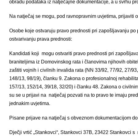
obradu podataka iz natječajne dokumentacije, a u svrhu pr
Na natječaj se mogu, pod ravnopravnim uvjetima, prijaviti 
Osobe koje ostvaruju pravo prednosti pri zapošljavanju po
ostvarivanju prava prednosti:
Kandidati koji mogu ostvariti pravo prednosti pri zapošlja
braniteljima iz Domovinskog rata i članovima njihovih obite
zaštiti vojnih i civilnih invalida rata (NN 33/92, 77/92, 27/9
148/13, 98/19), članku 9. Zakona o profesionalnoj rehabilita
157/13, 152/14, 39/18, 32/20) i članku 48. Zakona o civiln
su se u prijavi na natječaj pozvati na to pravo te imaju p
jednakim uvjetima.
Pisane prijave na natječaj s obveznom dokumentacijom do
Dječji vrtić „Stankovci“, Stankovci 37B, 23422 Stankovci s 