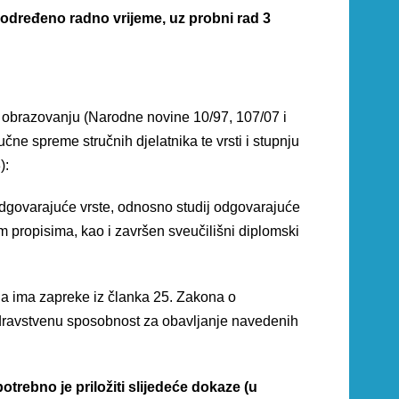
eodređeno radno vrijeme, uz probni rad 3
 obrazovanju (Narodne novine 10/97, 107/07 i
ručne spreme stručnih djelatnika te vrsti i stupnju
):
j odgovarajuće vrste, odnosno studij odgovarajuće
im propisima, kao i završen sveučilišni diplomski
a ima zapreke iz članka 25. Zakona o
dravstvenu sposobnost za obavljanje navedenih
potrebno je priložiti slijedeće dokaze (u