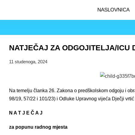
NASLOVNICA
NATJEČAJ ZA ODGOJITELJA/ICU
11 studenoga, 2024
Na temelju članka 26. Zakona o predškolskom odgoju i obr
98/19, 57/22 i 101/23) i Odluke Upravnog vijeća Dječji vrti
N A T J E Č A J
za popunu radnog mjesta