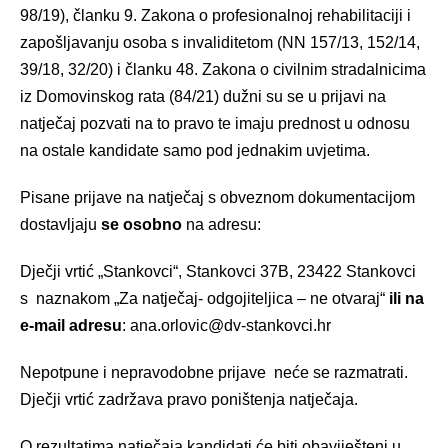
98/19), članku 9. Zakona o profesionalnoj rehabilitaciji i
zapošljavanju osoba s invaliditetom (NN 157/13, 152/14,
39/18, 32/20) i članku 48. Zakona o civilnim stradalnicima
iz Domovinskog rata (84/21) dužni su se u prijavi na
natječaj pozvati na to pravo te imaju prednost u odnosu
na ostale kandidate samo pod jednakim uvjetima.
Pisane prijave na natječaj s obveznom dokumentacijom
dostavljaju
se osobno
na adresu:
Dječji vrtić „Stankovci“, Stankovci 37B, 23422 Stankovci
s naznakom „Za natječaj- odgojiteljica – ne otvaraj“
ili na
e-mail adresu
: ana.orlovic@dv-stankovci.hr
Nepotpune i nepravodobne prijave neće se razmatrati.
Dječji vrtić zadržava pravo poništenja natječaja.
O rezultatima natječaja kandidati će biti obaviješteni u