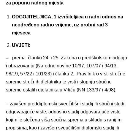
za popunu radnog mjesta
ODGOJITELJ/ICA, 1 izvršitelj/ica u radni odnos na
neodređeno radno vrijeme, uz probni rad 3
mjeseca
UVJETI:
–
prema članku 24. i 25. Zakona o predškolskom odgoju
i obrazovanju (Narodne novine 10/97, 107/07 i 94/13,
98/19, 57/22 i 101/23) i članku 2
.
Pravilnik o vrsti stručne
spreme stručnih djelatnika te vrsti i stupnju stručne
spreme ostalih djelatnika u Vrtiću (NN 133/97 i 4/98):
– završen preddiplomski sveučilišni studij ili stručni studij
odgovarajuće vrste, odnosno studij odgovarajuće vrste
kojim je stečena viša stručna sprema u skladu s ranijim
propisima, kao i završen sveučilišni diplomski studij ili