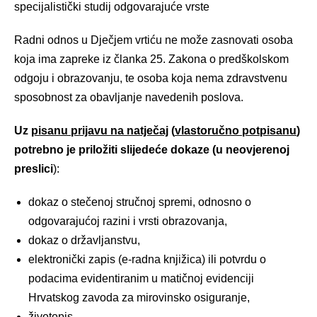
specijalistički studij odgovarajuće vrste
Radni odnos u Dječjem vrtiću ne može zasnovati osoba
koja ima zapreke iz članka 25. Zakona o predškolskom
odgoju i obrazovanju, te osoba koja nema zdravstvenu
sposobnost za obavljanje navedenih poslova.
Uz
pisanu prijavu na natječaj
(
vlastoručno potpisanu
)
potrebno je priložiti slijedeće dokaze (u neovjerenoj
preslici
):
dokaz o stečenoj stručnoj spremi, odnosno o
odgovarajućoj razini i vrsti obrazovanja,
dokaz o državljanstvu,
elektronički zapis (e-radna knjižica) ili potvrdu o
podacima evidentiranim u matičnoj evidenciji
Hrvatskog zavoda za mirovinsko osiguranje,
životopis,