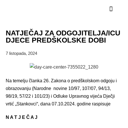
STRUČNI KADAR
NATJEČAJ ZA ODGOJITELJA/ICU
DJECE PREDŠKOLSKE DOBI
7 listopada, 2024
Na temelju članka 26. Zakona o predškolskom odgoju i
obrazovanju (Narodne novine 10/97, 107/07, 94/13,
98/19, 57/22 i 101/23) i Odluke Upravnog vijeća Dječji
vrtić „Stankovci“, dana 07.10.2024. godine raspisuje
N A T J E Č A J